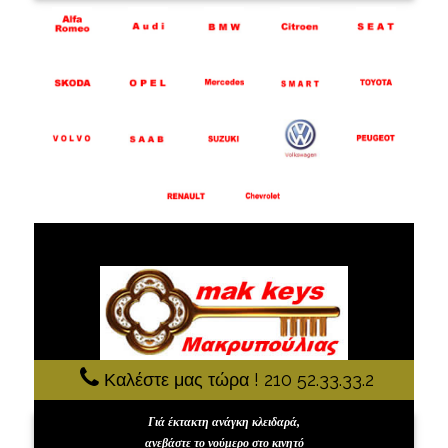
Καλέστε μας τώρα ! 210 52.33.33.2
Γιά έκτακτη ανάγκη κλειδαρά,
ανεβάστε το νούμερο στο κινητό