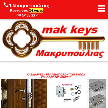
Π. Μ α κ ρ υ π ο ύ λ ι α ς
Κοντά σας
24 ώρες
210 52.33.33.2