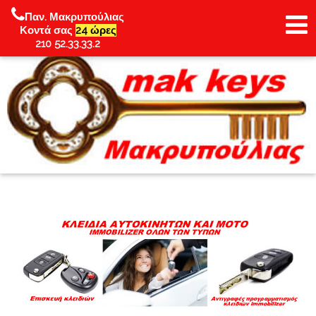
?>
Παν. Μακρυπούλιας
Κοντά σας
24 ώρες
210 52.33.33.2