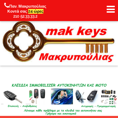
Παν. Μακρυπούλιας
Κοντά σας
24 ώρες
210 52.33.33.2