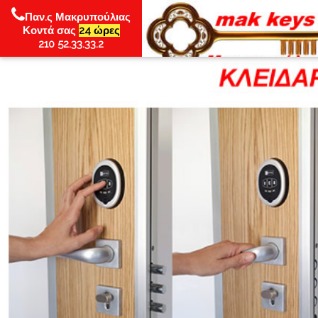
Παν.ς Μακρυπούλιας
Κοντά σας
24 ώρες
210 52.33.33.2