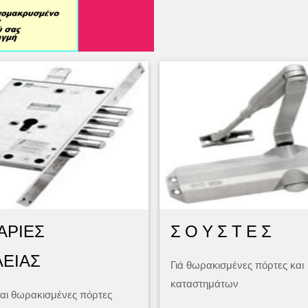
ΑΡΙΕΣ
Σ Ο Υ Σ Τ Ε Σ
ΕΙΑΣ
Γιά θωρακισμένες πόρτες και
καταστημάτων
και θωρακισμένες πόρτες