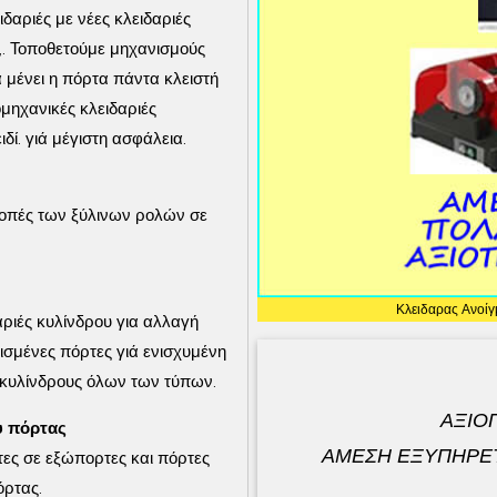
δαριές με νέες κλειδαριές
,. Τοποθετούμε μηχανισμούς
 μένει η πόρτα πάντα κλειστή
μηχανικές κλειδαριές
δί. γιά μέγιστη ασφάλεια.
ροπές των ξύλινων ρολών σε
Κλειδαρας Ανοίγ
ριές κυλίνδρου για αλλαγή
ισμένες πόρτες γιά ενισχυμένη
 κυλίνδρους όλων των τύπων.
ΑΞΙΟΠ
υ πόρτας
ΑΜΕΣΗ ΕΞΥΠΗΡΕΤ
τες σε εξώπορτες και πόρτες
όρτας.