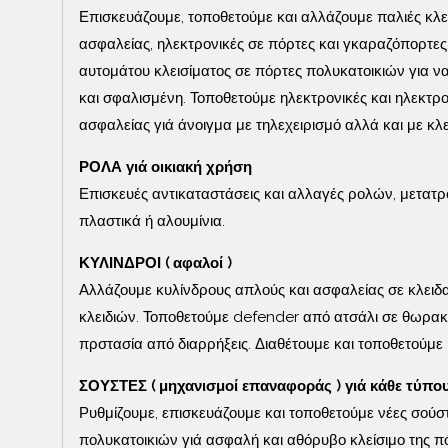
Επισκευάζουμε, τοποθετούμε και αλλάζουμε παλιές κλει
ασφαλείας, ηλεκτρονικές σε πόρτες και γκαραζόπορτες
αυτομάτου κλεισίματος σε πόρτες πολυκατοικιών για να
και σφαλισμένη. Τοποθετούμε ηλεκτρονικές και ηλεκτρο
ασφαλείας γιά άνοιγμα με τηλεχειρισμό αλλά και με κλει
ΡΟΛΑ γιά οικιακή χρήση
Επισκευές αντικαταστάσεις και αλλαγές ρολών, μετατ
πλαστικά ή αλουμίνια.
ΚΥΛΙΝΔΡΟΙ ( αφαλοί )
Αλλάζουμε κυλίνδρους απλούς και ασφαλείας σε κλειδα
κλειδιών. Τοποθετούμε defender από ατσάλι σε θωρακ
πρστασία από διαρρήξεις. Διαθέτουμε και τοποθετούμε
ΣΟΥΣΤΕΣ ( μηχανισμοί επαναφοράς ) γιά κάθε τύπο
Ρυθμίζουμε, επισκευάζουμε και τοποθετούμε νέες σούσ
πολυκατοικιών γιά ασφαλή και αθόρυβο κλείσιμο της π