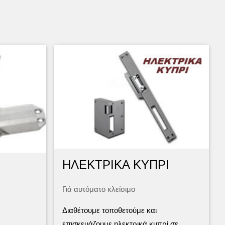
ΗΛΕΚΤΡΙΚΑ ΚΥΠΡΙ
Γιά αυτόματο κλείσιμο
Διαθέτουμε τοποθετούμε και
επισκευάζουμε ηλεκτρικά κυπρί σε