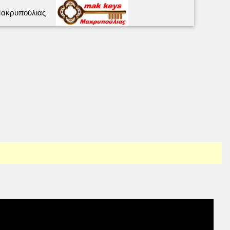
Μακρυπούλιας