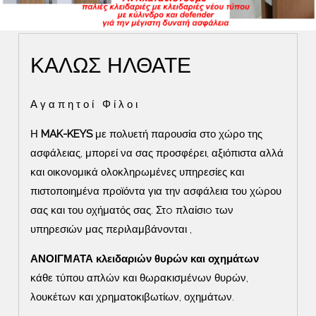
ΚΑΛΩΣ ΗΛΘΑΤΕ
Αγαπητοί Φίλοι
Η
MAK-KEYS
με πολυετή παρουσία στο χώρο της
ασφάλειας, μπορεί να σας προσφέρει, αξιόπιστα αλλά
και οικονομικά ολοκληρωμένες υπηρεσίες και
πιστοποιημένα προϊόντα για την ασφάλεια του χώρου
σας και του οχήματός σας. Στo πλαίσιo των
υπηρεσιών μας περιλαμβάνονται ,
ΑΝΟΙΓΜΑΤΑ κλειδαριών θυρών και οχημάτων
κάθε τύπου απλών και θωρακισμένων θυρών,
λουκέτων και χρηματοκιβωτίων, οχημάτων.